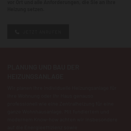
vor Ort und alle Anforderungen, die Sie an Ihre
Heizung setzen.
JETZT ANRUFEN
PLANUNG UND BAU DER
HEIZUNGSANLAGE
Wir planen Ihre individuelle Heizungsanlage für
Ihre Wohnung oder Ihr Haus genauso
professionell wie eine Zentralheizung für eine
ganze Wohnhausanlage. Mit fundiertem und
modernem Know-how achten wir insbesondere
auf die Energieeffizienz sowie